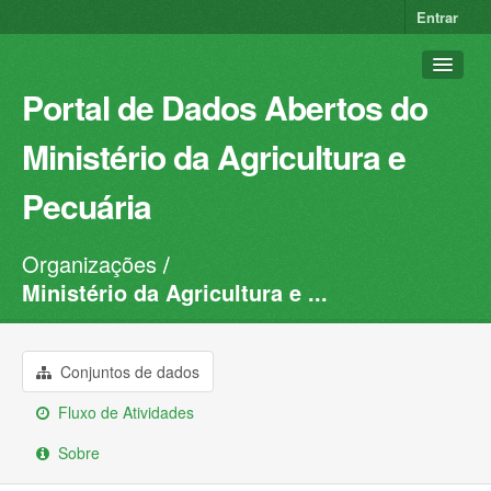
Entrar
Portal de Dados Abertos do
Ministério da Agricultura e
Pecuária
Organizações
Conjuntos de dados
Ministério da Agricultura e ...
Organizações
Grupos
Conjuntos de dados
Sobre
Fluxo de Atividades
Sobre