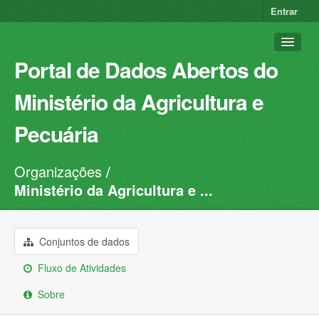
Entrar
Portal de Dados Abertos do
Ministério da Agricultura e
Pecuária
Organizações
Conjuntos de dados
Ministério da Agricultura e ...
Organizações
Grupos
Conjuntos de dados
Sobre
Fluxo de Atividades
Sobre