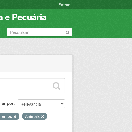
Entrar
a e Pecuária
nar por
imentos
Animais