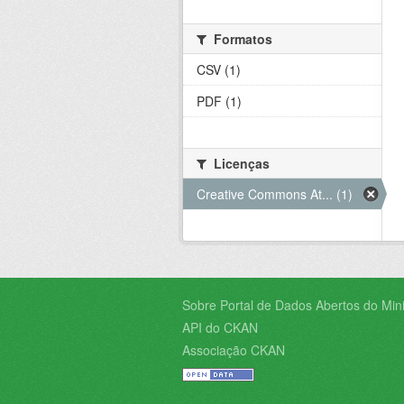
Formatos
CSV (1)
PDF (1)
Licenças
Creative Commons At... (1)
Sobre Portal de Dados Abertos do Minis
API do CKAN
Associação CKAN