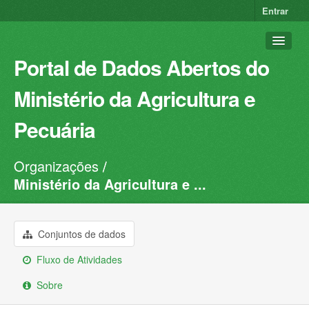
Entrar
Portal de Dados Abertos do
Ministério da Agricultura e
Pecuária
Organizações
Conjuntos de dados
Ministério da Agricultura e ...
Organizações
Grupos
Conjuntos de dados
Sobre
Fluxo de Atividades
Sobre