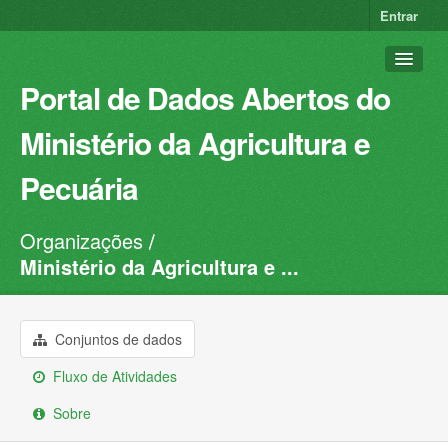
Entrar
Portal de Dados Abertos do
Ministério da Agricultura e
Pecuária
Organizações
Conjuntos de dados
Ministério da Agricultura e ...
Organizações
Grupos
Conjuntos de dados
Sobre
Fluxo de Atividades
Sobre