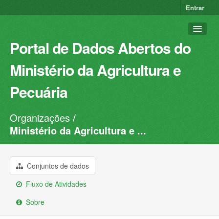
Entrar
Portal de Dados Abertos do
Ministério da Agricultura e
Pecuária
Organizações
Conjuntos de dados
Ministério da Agricultura e ...
Organizações
Grupos
Conjuntos de dados
Sobre
Fluxo de Atividades
Sobre