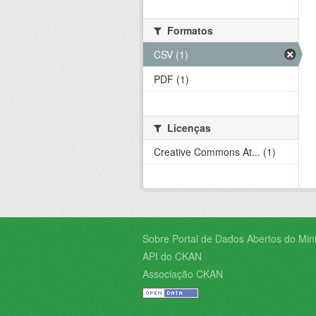
Formatos
CSV (1)
PDF (1)
Licenças
Creative Commons At... (1)
Sobre Portal de Dados Abertos do Minis
API do CKAN
Associação CKAN