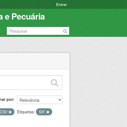
Entrar
a e Pecuária
nar por
CSV
Etiquetas:
SIF