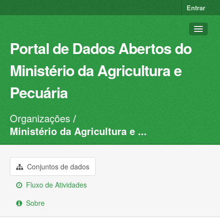
Entrar
Portal de Dados Abertos do
Ministério da Agricultura e
Pecuária
Organizações
Conjuntos de dados
Ministério da Agricultura e ...
Organizações
Grupos
Conjuntos de dados
Sobre
Fluxo de Atividades
Sobre