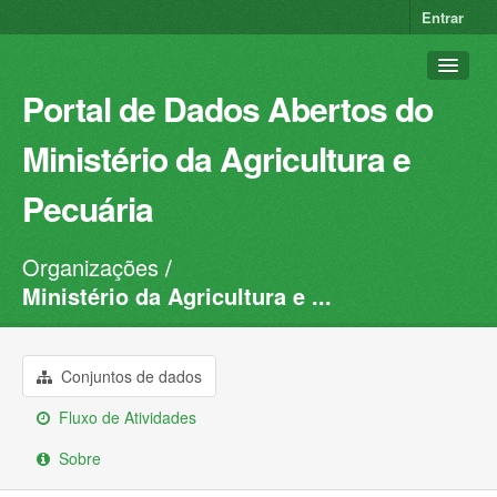
Entrar
Portal de Dados Abertos do
Ministério da Agricultura e
Pecuária
Organizações
Conjuntos de dados
Ministério da Agricultura e ...
Organizações
Grupos
Conjuntos de dados
Sobre
Fluxo de Atividades
Sobre