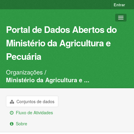
Entrar
Portal de Dados Abertos do
Ministério da Agricultura e
Pecuária
Organizações
Conjuntos de dados
Ministério da Agricultura e ...
Organizações
Grupos
Conjuntos de dados
Sobre
Fluxo de Atividades
Sobre