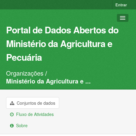
Entrar
Portal de Dados Abertos do
Ministério da Agricultura e
Pecuária
Organizações
Conjuntos de dados
Ministério da Agricultura e ...
Organizações
Grupos
Conjuntos de dados
Sobre
Fluxo de Atividades
Sobre