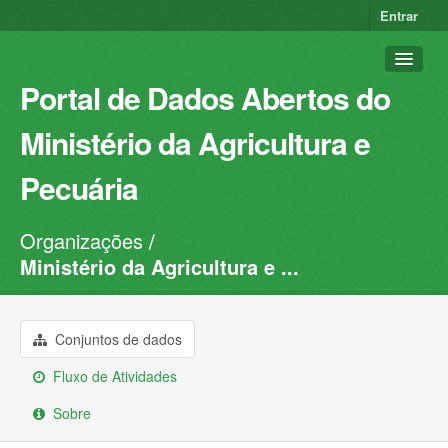
Entrar
Portal de Dados Abertos do
Ministério da Agricultura e
Pecuária
Organizações
Conjuntos de dados
Ministério da Agricultura e ...
Organizações
Grupos
Conjuntos de dados
Sobre
Fluxo de Atividades
Sobre