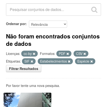
Ordenar por
Não foram encontrados conjuntos
de dados
Licenças:
cc-by
Formatos:
PDF
CSV
Etiquetas:
SIF
Estabelecimentos
Espécie
Filtrar Resultados
Por favor tente uma nova pesquisa.