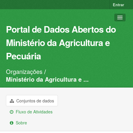
Entrar
Portal de Dados Abertos do
Ministério da Agricultura e
Pecuária
Organizações
Conjuntos de dados
Ministério da Agricultura e ...
Organizações
Grupos
Conjuntos de dados
Sobre
Fluxo de Atividades
Sobre