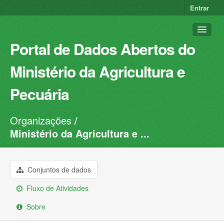
Entrar
Portal de Dados Abertos do
Ministério da Agricultura e
Pecuária
Organizações
Conjuntos de dados
Ministério da Agricultura e ...
Organizações
Grupos
Conjuntos de dados
Sobre
Fluxo de Atividades
Sobre