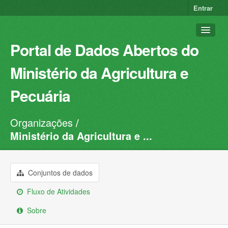
Entrar
Portal de Dados Abertos do
Ministério da Agricultura e
Pecuária
Organizações
Conjuntos de dados
Ministério da Agricultura e ...
Organizações
Grupos
Conjuntos de dados
Sobre
Fluxo de Atividades
Sobre