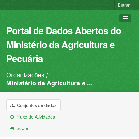
Entrar
Portal de Dados Abertos do
Ministério da Agricultura e
Pecuária
Organizações
Conjuntos de dados
Ministério da Agricultura e ...
Organizações
Grupos
Conjuntos de dados
Sobre
Fluxo de Atividades
Sobre