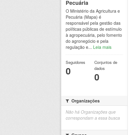
Pecuária
O Ministério da Agricultura e
Pecuária (Mapa) é
responsável pela gestão das
políticas públicas de estímulo
à agropecuária, pelo fomento
do agronegócio e pela
regulação e...
Leia mais
Seguidores
Conjuntos de
0
dados
0
Organizações
Não há Organizações que
correspondam a essa busca
Grupos