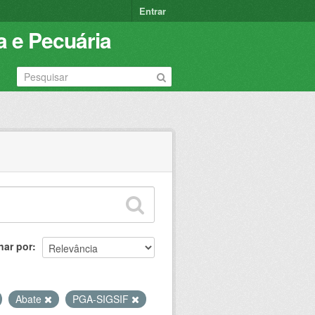
Entrar
a e Pecuária
nar por
Abate
PGA-SIGSIF