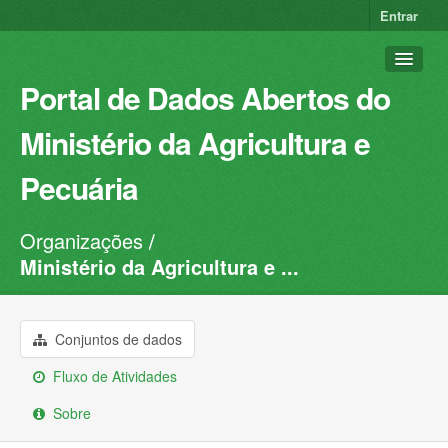
Entrar
Portal de Dados Abertos do
Ministério da Agricultura e
Pecuária
Organizações
Conjuntos de dados
Ministério da Agricultura e ...
Organizações
Grupos
Conjuntos de dados
Sobre
Fluxo de Atividades
Sobre