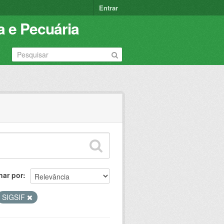
Entrar
a e Pecuária
nar por
SIGSIF