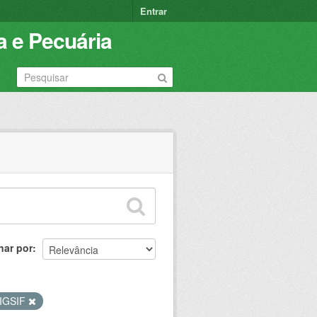
Entrar
a e Pecuária
nar por
IGSIF