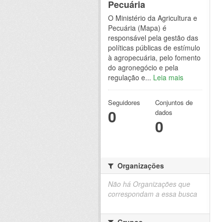
Pecuária
O Ministério da Agricultura e
Pecuária (Mapa) é
responsável pela gestão das
políticas públicas de estímulo
à agropecuária, pelo fomento
do agronegócio e pela
regulação e...
Leia mais
Seguidores
Conjuntos de
0
dados
0
Organizações
Não há Organizações que
correspondam a essa busca
Grupos