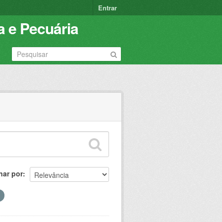
Entrar
a e Pecuária
nar por