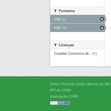
Formatos
CSV (1)
PDF (1)
Licenças
Creative Commons At... (1)
Sobre Portal de Dados Abertos do Minis
API do CKAN
Associação CKAN