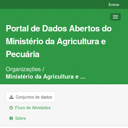
Entrar
Portal de Dados Abertos do
Ministério da Agricultura e
Pecuária
Organizações
Conjuntos de dados
Ministério da Agricultura e ...
Organizações
Grupos
Conjuntos de dados
Sobre
Fluxo de Atividades
Sobre