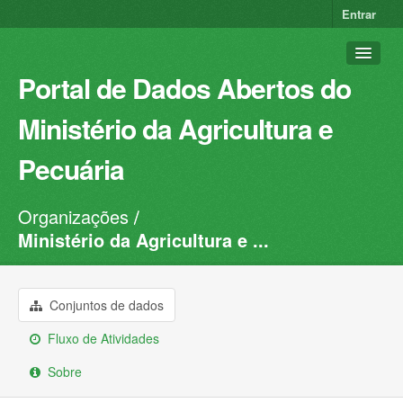
Entrar
Portal de Dados Abertos do
Ministério da Agricultura e
Pecuária
Organizações
Conjuntos de dados
Ministério da Agricultura e ...
Organizações
Grupos
Conjuntos de dados
Sobre
Fluxo de Atividades
Sobre