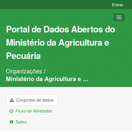
Entrar
Portal de Dados Abertos do
Ministério da Agricultura e
Pecuária
Organizações
Conjuntos de dados
Ministério da Agricultura e ...
Organizações
Grupos
Conjuntos de dados
Sobre
Fluxo de Atividades
Sobre