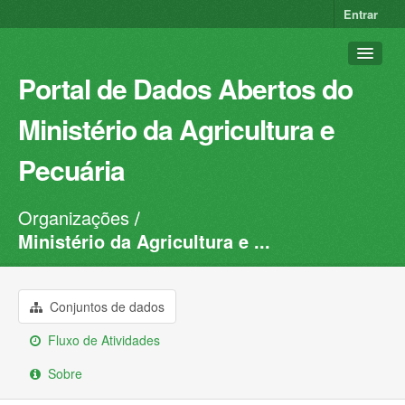
Entrar
Portal de Dados Abertos do
Ministério da Agricultura e
Pecuária
Organizações
Conjuntos de dados
Ministério da Agricultura e ...
Organizações
Grupos
Conjuntos de dados
Sobre
Fluxo de Atividades
Sobre