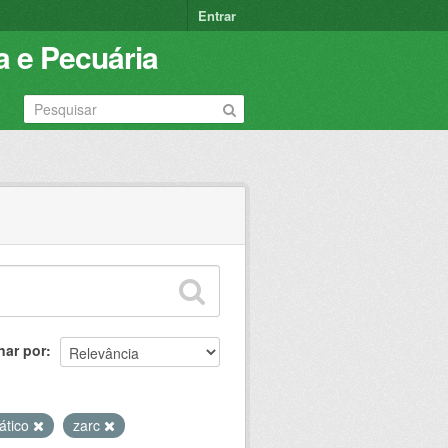
Entrar
a e Pecuária
nar por
ático
zarc