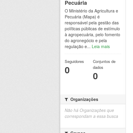
Pecuária
O Ministério da Agricultura e
Pecuária (Mapa) é
responsável pela gestão das
políticas públicas de estímulo
à agropecuária, pelo fomento
do agronegócio e pela
regulação e...
Leia mais
Seguidores
Conjuntos de
0
dados
0
Organizações
Não há Organizações que
correspondam a essa busca
Grupos