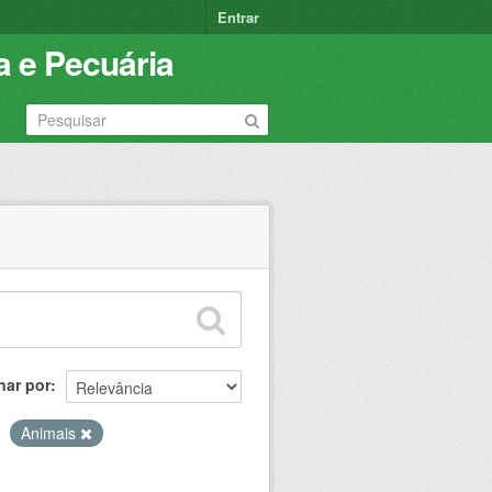
Entrar
a e Pecuária
nar por
Animais