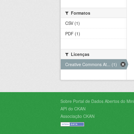
Formatos
CSV (1)
PDF (1)
Licenças
Creative Commons At... (1)
Sobre Portal de Dados Abertos do Minis
API do CKAN
Associação CKAN