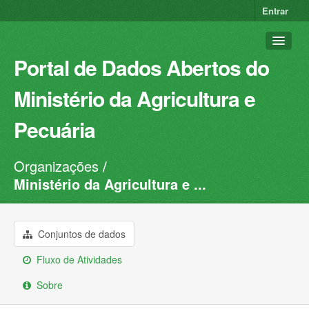
Entrar
Portal de Dados Abertos do
Ministério da Agricultura e
Pecuária
Organizações
Conjuntos de dados
Ministério da Agricultura e ...
Organizações
Grupos
Conjuntos de dados
Sobre
Fluxo de Atividades
Sobre