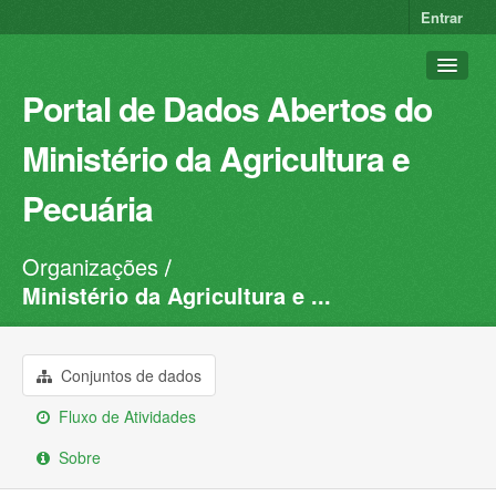
Entrar
Portal de Dados Abertos do
Ministério da Agricultura e
Pecuária
Organizações
Conjuntos de dados
Ministério da Agricultura e ...
Organizações
Grupos
Conjuntos de dados
Sobre
Fluxo de Atividades
Sobre