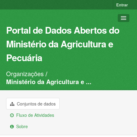
Entrar
Portal de Dados Abertos do
Ministério da Agricultura e
Pecuária
Organizações
Conjuntos de dados
Ministério da Agricultura e ...
Organizações
Grupos
Conjuntos de dados
Sobre
Fluxo de Atividades
Sobre