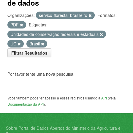
de dados
Organizações:
servico-florestal-brasileiro
Formatos:
PDF
Etiquetas:
Unidades de conservação federais e estaduais
UC
Brasil
Filtrar Resultados
Por favor tente uma nova pesquisa.
Você também pode ter acesso a esses registros usando a
API
(veja
Documentação da API
).
Sobre Portal de Dados Abertos do Ministério da Agricultura e