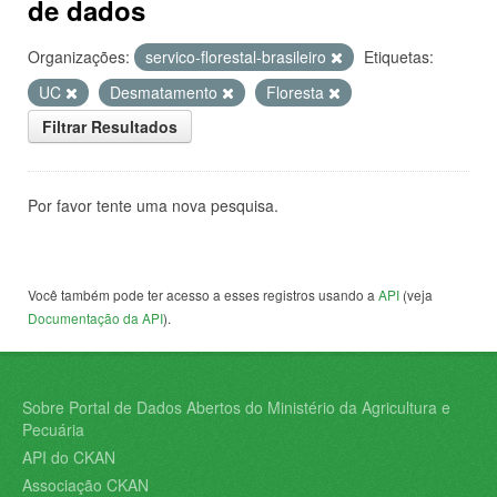
de dados
Organizações:
servico-florestal-brasileiro
Etiquetas:
UC
Desmatamento
Floresta
Filtrar Resultados
Por favor tente uma nova pesquisa.
Você também pode ter acesso a esses registros usando a
API
(veja
Documentação da API
).
Sobre Portal de Dados Abertos do Ministério da Agricultura e
Pecuária
API do CKAN
Associação CKAN