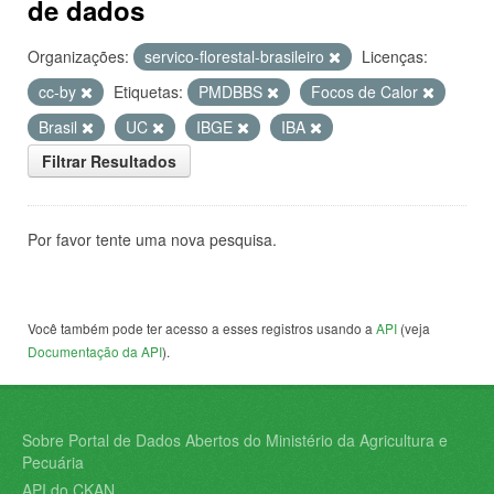
de dados
Organizações:
servico-florestal-brasileiro
Licenças:
cc-by
Etiquetas:
PMDBBS
Focos de Calor
Brasil
UC
IBGE
IBA
Filtrar Resultados
Por favor tente uma nova pesquisa.
Você também pode ter acesso a esses registros usando a
API
(veja
Documentação da API
).
Sobre Portal de Dados Abertos do Ministério da Agricultura e
Pecuária
API do CKAN