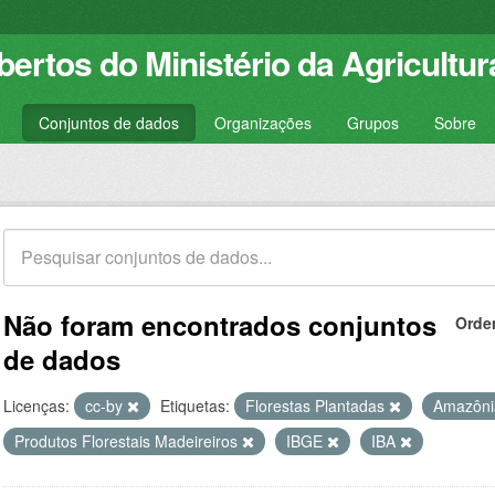
ertos do Ministério da Agricultur
Conjuntos de dados
Organizações
Grupos
Sobre
Não foram encontrados conjuntos
Orde
de dados
Licenças:
cc-by
Etiquetas:
Florestas Plantadas
Amazôni
Produtos Florestais Madeireiros
IBGE
IBA