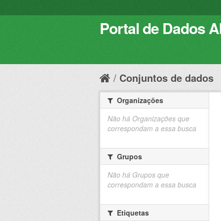
Portal de Dados Ab
Conjuntos de dados
Organizações
Não há Organizações que
correspondam a essa busca
Grupos
Não há Grupos que
correspondam a essa busca
Etiquetas