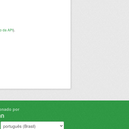
o da API
).
onado por