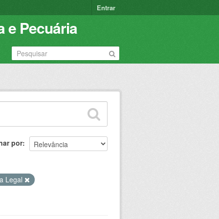
Entrar
a e Pecuária
nar por
a Legal