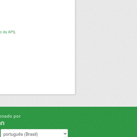
o da API
).
onado por