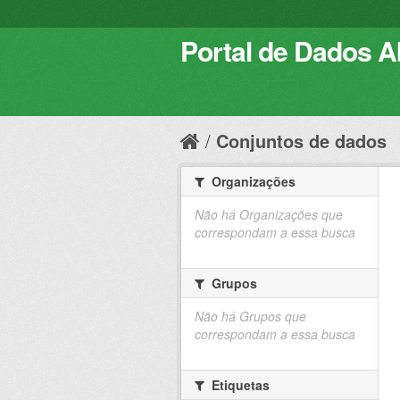
Portal de Dados Ab
Conjuntos de dados
Organizações
Não há Organizações que
correspondam a essa busca
Grupos
Não há Grupos que
correspondam a essa busca
Etiquetas