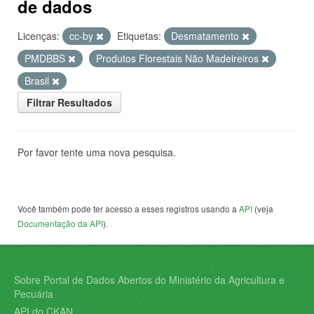
de dados
Licenças:
cc-by
Etiquetas:
Desmatamento
PMDBBS
Produtos Florestais Não Madeireiros
Brasil
Filtrar Resultados
Por favor tente uma nova pesquisa.
Você também pode ter acesso a esses registros usando a
API
(veja
Documentação da API
).
Sobre Portal de Dados Abertos do Ministério da Agricultura e
Pecuária
API do CKAN