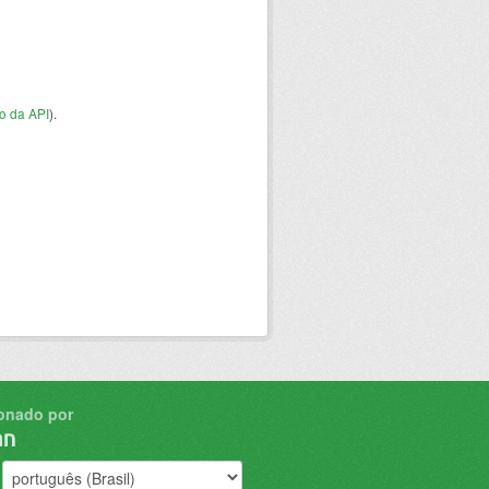
o da API
).
onado por