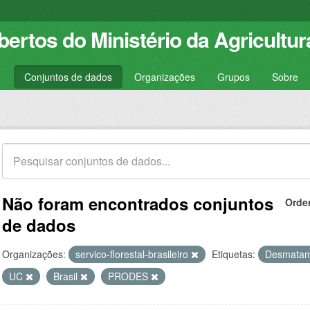
ertos do Ministério da Agricultur
Conjuntos de dados
Organizações
Grupos
Sobre
Não foram encontrados conjuntos
Orde
de dados
Organizações:
servico-florestal-brasileiro
Etiquetas:
Desmata
UC
Brasil
PRODES