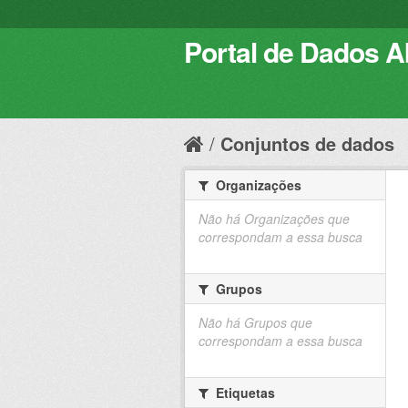
Portal de Dados Ab
Conjuntos de dados
Organizações
Não há Organizações que
correspondam a essa busca
Grupos
Não há Grupos que
correspondam a essa busca
Etiquetas