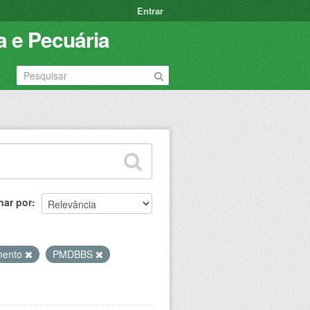
Entrar
a e Pecuária
nar por
mento
PMDBBS