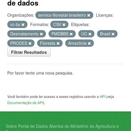
de dados
Organizações:
servico-florestal-brasileiro
Licenças:
cc-by
Formatos:
CSV
Etiquetas:
Desmatamento
PMDBBS
UC
Brasil
PRODES
Floresta
Amazônia
Filtrar Resultados
Por favor tente uma nova pesquisa.
Você também pode ter acesso a esses registros usando a
API
(veja
Documentação da API
).
Sobre Portal de Dados Abertos do Ministério da Agricultura e