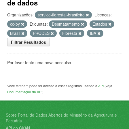
de dados
Organizações:
servico-florestal-brasileiro
Licenças:
cc-by
Etiquetas:
Desmatamento
Estados
Brasil
PRODES
Floresta
IBA
Filtrar Resultados
Por favor tente uma nova pesquisa.
Você também pode ter acesso a esses registros usando a
API
(veja
Documentação da API
).
Sobre Portal de Dados Abertos do Ministério da Agricultura e
Pecuária
API do CKAN