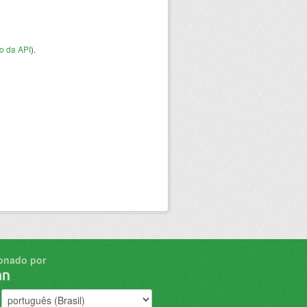
o da API
).
onado por