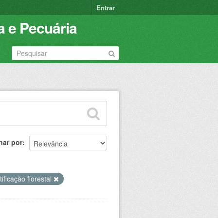
Entrar
a e Pecuária
nar por
tificação florestal