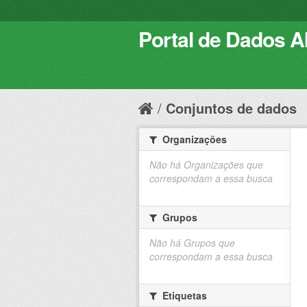
Portal de Dados Ab
Conjuntos de dados
Organizações
Não há Organizações que
correspondam a essa busca
Grupos
Não há Grupos que
correspondam a essa busca
Etiquetas