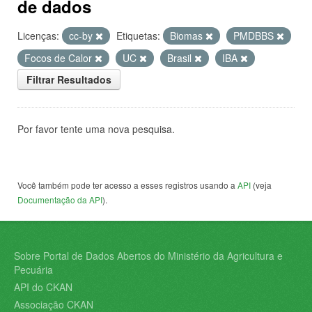
de dados
Licenças:
cc-by
Etiquetas:
Biomas
PMDBBS
Focos de Calor
UC
Brasil
IBA
Filtrar Resultados
Por favor tente uma nova pesquisa.
Você também pode ter acesso a esses registros usando a
API
(veja
Documentação da API
).
Sobre Portal de Dados Abertos do Ministério da Agricultura e
Pecuária
API do CKAN
Associação CKAN