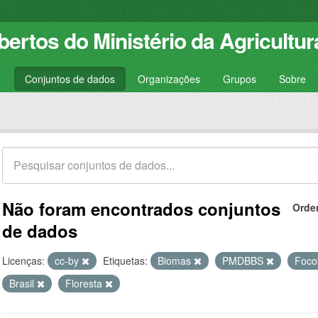
ertos do Ministério da Agricultur
Conjuntos de dados
Organizações
Grupos
Sobre
Não foram encontrados conjuntos
Orde
de dados
Licenças:
cc-by
Etiquetas:
Biomas
PMDBBS
Foco
Brasil
Floresta