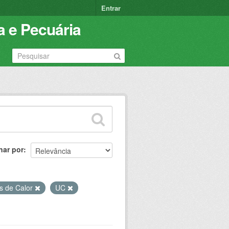
Entrar
a e Pecuária
nar por
s de Calor
UC