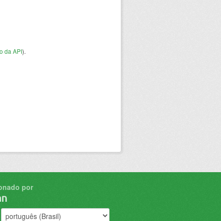
o da API
).
onado por