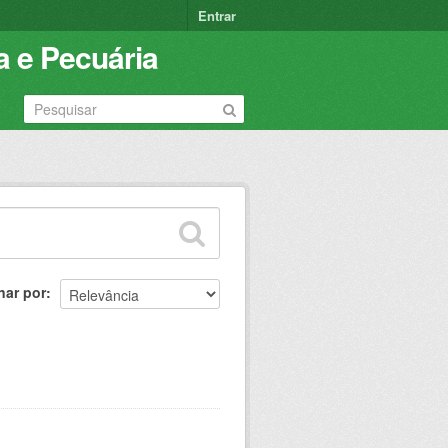
Entrar
a e Pecuária
nar por