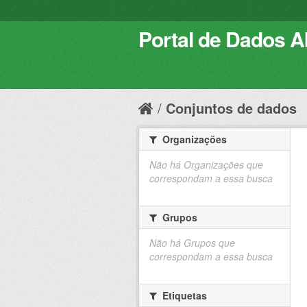
Portal de Dados Ab
Conjuntos de dados
Organizações
Não há Organizações que
correspondam a essa busca
Grupos
Não há Grupos que
correspondam a essa busca
Etiquetas