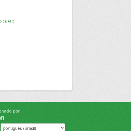
o da API
).
onado por