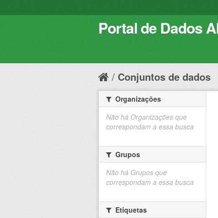
Portal de Dados Ab
Conjuntos de dados
Organizações
Não há Organizações que
correspondam a essa busca
Grupos
Não há Grupos que
correspondam a essa busca
Etiquetas