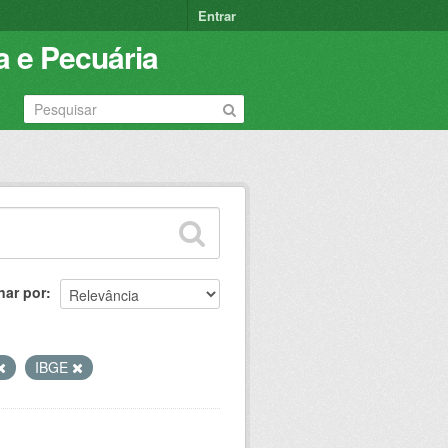
Entrar
a e Pecuária
nar por
IBGE