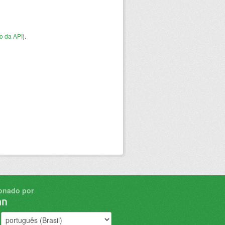
o da API
).
onado por