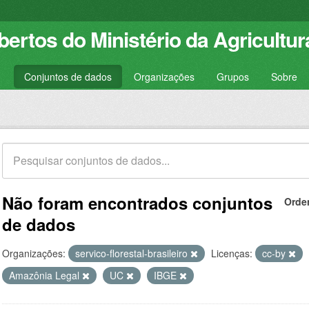
ertos do Ministério da Agricultur
Conjuntos de dados
Organizações
Grupos
Sobre
Não foram encontrados conjuntos
Orde
de dados
Organizações:
servico-florestal-brasileiro
Licenças:
cc-by
Amazônia Legal
UC
IBGE