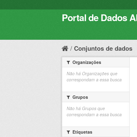
Portal de Dados Ab
Conjuntos de dados
Organizações
Não há Organizações que
correspondam a essa busca
Grupos
Não há Grupos que
correspondam a essa busca
Etiquetas