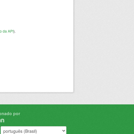
o da API
).
onado por