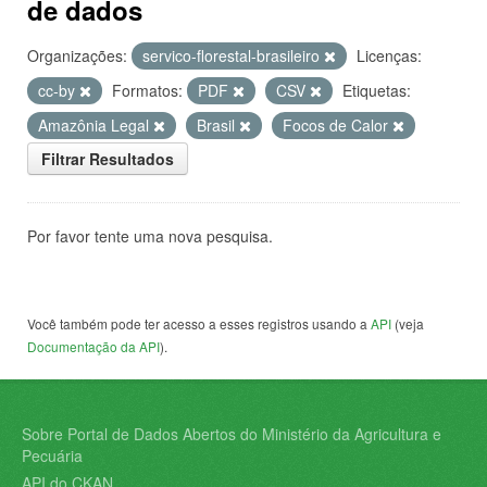
de dados
Organizações:
servico-florestal-brasileiro
Licenças:
cc-by
Formatos:
PDF
CSV
Etiquetas:
Amazônia Legal
Brasil
Focos de Calor
Filtrar Resultados
Por favor tente uma nova pesquisa.
Você também pode ter acesso a esses registros usando a
API
(veja
Documentação da API
).
Sobre Portal de Dados Abertos do Ministério da Agricultura e
Pecuária
API do CKAN