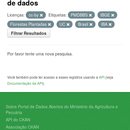
de dados
Licenças:
cc-by
Etiquetas:
PMDBBS
IBGE
Florestas Plantadas
UC
Brasil
IBA
Filtrar Resultados
Por favor tente uma nova pesquisa.
Você também pode ter acesso a esses registros usando a
API
(veja
Documentação da API
).
Sobre Portal de Dados Abertos do Ministério da Agricultura e
Pecuária
API do CKAN
Associação CKAN